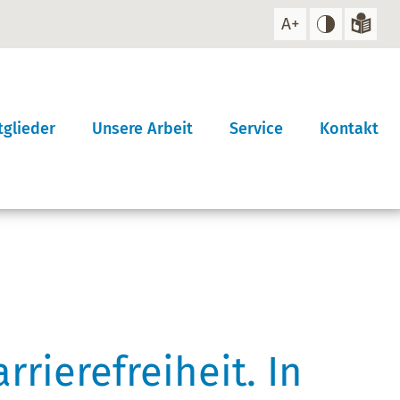
tglieder
Unsere Arbeit
Service
Kontakt
suche
Arbeitskreise
Veranstaltungen
werden!
Projekt
Infomaterial
rversammlung
Gremienarbeit
Aktuelles / Presse
Stellungnahmen
Stellenausschreibunge
rierefreiheit. In